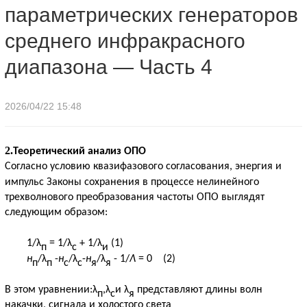
параметрических генераторов
генераторов среднего инфракрасного диапазона — Часть 4
среднего инфракрасного
диапазона — Часть 4
2026/04/22 15:48
2.
Теоретический анализ ОПО
Согласно условию квазифазового согласования, энергия и
импульс
Законы сохранения в процессе нелинейного
трехволнового преобразования частоты ОПО выглядят
следующим образом:
1/
λ
= 1/
λ
+
1/
λ
(1)
п
с
и
н
/
λ
-
н
/
λ
-
н
/
λ
- 1/
Λ
= 0
(2)
п
п
с
с
я
я
В этом уравнении:
λ
,
λ
и
λ
представляют длины волн
п
с
я
накачки, сигнала и холостого света