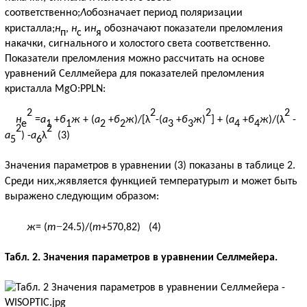
соответственно;
Λ
обозначает период поляризации
кристалла;
н
,
н
и
н
обозначают показатели преломления
п
с
я
накачки, сигнального и холостого света соответственно.
Показатели преломления можно рассчитать на основе
уравнений Селлмейера для показателей преломления
кристалла MgO:PPLN:
2
2
2
2
н
=
а
+
б
ж
+ (
а
+
б
ж
)/[
λ
-(
а
+
б
ж
)
]
+ (
а
+
б
ж
)/(
λ
-
е
1
1
2
2
3
3
4
4
2
2
а
) -
а
λ
(3)
5
6
Значения параметров в уравнении (3) показаны в таблице 2.
Среди них,
ж
является функцией температуры
т
и может быть
выражено следующим образом:
−
ж
= (
т
24
.
5)
/
(
т
+570,82)
(4)
Табл. 2. Значения параметров в уравнении Селлмейера.