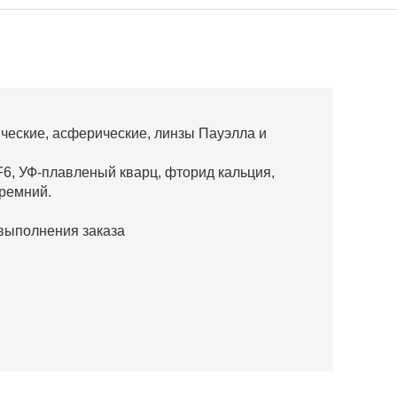
еские, асферические, линзы Пауэлла и
6, УФ-плавленый кварц, фторид кальция,
кремний.
выполнения заказа