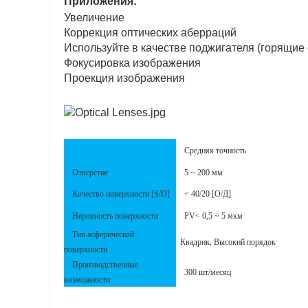
Приложения:
Увеличение
Коррекция оптических аберраций
Используйте в качестве поджигателя (горящие 
Фокусировка изображения
Проекция изображения
Средняя точность
Отверстие
5 ~ 200 мм
Качество поверхности [S/D]
< 40/20 [О/Д]
Неровность поверхности
PV< 0,5 ~ 5 мкм
Тип асферической
Квадрик, Высокий порядок
поверхности
Производственные
300 шт/месяц
возможности