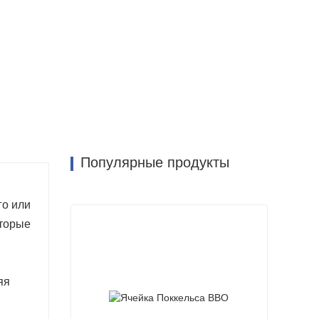
Популярные продукты
го или
оторые
яя