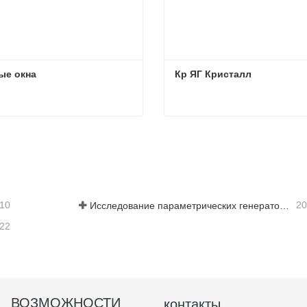
ые окна
Кр ЯГ Кристалл
ые окна
Кр ЯГ Кристалл
житесь с нами
Свяжитесь с нами
-10
20
Исследование параметрических генераторов среднего инфракрасного диапазона - Часть 05
-22
ВОЗМОЖНОСТИ
контакты