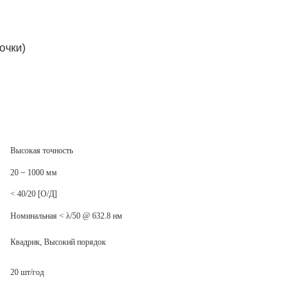
очки)
Высокая точность
20 ~ 1000 мм
< 40/20 [О/Д]
Номинальная < λ/50 @ 632.8 нм
Квадрик, Высокий порядок
20 шт/год