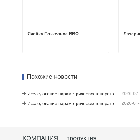
Ячейка Поккельса BBO
Лазерн
Ячейка Поккельса BBO
Лазерн
Свяжитесь с нами
Свя
Похожие новости
2026-07
Исследование параметрических генераторов среднего инфракрасного диапазона - Часть 06
2026-04
Исследование параметрических генераторов среднего инфракрасного диапазона — Часть 4
КОМПАНИЯ
продукция