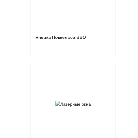
Ячейка Поккельса BBO
Ячейка Поккельса BBO
Свяжитесь с нами