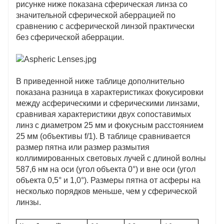
рисунке ниже показана сферическая линза со
значительной сферической аберрацией по
Инфракрасные асферические линзы
сравнению с асферической линзой практически
Мы предлагаем решения для всего
без сферической аберрации.
инфракрасного спектра, от небольших
формованных асфер для использования с
квантово-каскадными лазерами MWIR до
семейств асфер из селенида германия и цинка.
В приведенной ниже таблице дополнительно
Доступны диаметры от 5,5 до 50,8 мм.
показана разница в характеристиках фокусировки
Доступны гибридные конструкции для повышения
между асферическими и сферическими линзами,
производительности широкополосного доступа
сравнивая характеристики двух сопоставимых
Возможны различные варианты покрытия
линз с диаметром 25 мм и фокусным расстоянием
25 мм (объективы f/1). В таблице сравнивается
размер пятна или размер размытия
коллимированных световых лучей с длиной волны
587,6 нм на оси (угол объекта 0°) и вне оси (угол
объекта 0,5° и 1,0°). Размеры пятна от асферы на
несколько порядков меньше, чем у сферической
линзы.