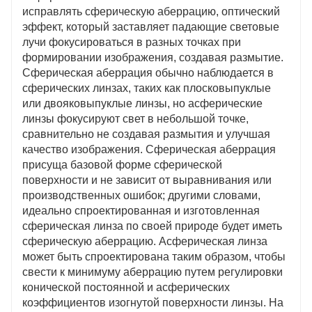
подходят для объемных приложений, включая
исправлять сферическую аберрацию, оптический
коллимацию лазерных диодов, сканеры штрих-
эффект, который заставляет падающие световые
кода и хранение оптических данных.
лучи фокусироваться в разных точках при
Асферы микроразмера (диаметром 2-10 мм)
формировании изображения, создавая размытие.
Доступны различные стандартные варианты
Сферическая аберрация обычно наблюдается в
покрытия
сферических линзах, таких как плосковыпуклые
Доступны на стеклянных и пластиковых
или двояковыпуклые линзы, но асферические
подложках
линзы фокусируют свет в небольшой точке,
сравнительно не создавая размытия и улучшая
Асферические линзы с цветокоррекцией
качество изображения. Сферическая аберрация
Мы предлагаем несколько уникальных семейств
присуща базовой форме сферической
асферических линз, предназначенных для
поверхности и не зависит от выравнивания или
коррекции как сферических, так и хроматических
производственных ошибок; другими словами,
аберраций. Эти семейства идеально подходят для
идеально спроектированная и изготовленная
приложений, требующих фокусировки с почти
сферическая линза по своей природе будет иметь
дифракционными ограничениями в диапазоне
сферическую аберрацию. Асферическая линза
длин волн.
может быть спроектирована таким образом, чтобы
Асферические ахроматы сочетают стеклянный
свести к минимуму аберрацию путем регулировки
ахромат с пластиковой асферой.
конической постоянной и асферических
Гибридные асферы сочетают преломляющие и
коэффициентов изогнутой поверхности линзы. На
дифракционные свойства