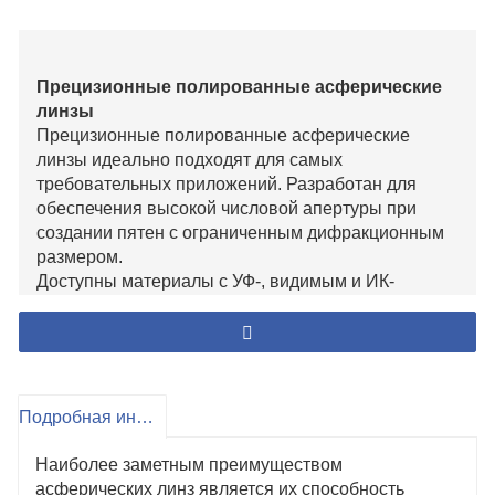
Прецизионные полированные асферические
линзы
Прецизионные полированные асферические
линзы идеально подходят для самых
требовательных приложений. Разработан для
обеспечения высокой числовой апертуры при
создании пятен с ограниченным дифракционным
размером.
Доступны материалы с УФ-, видимым и ИК-
классом
Доступны различные стандартные варианты
покрытия
Полные данные рецепта для простой интеграции
в OEM-приложения
Подробная информация о продукте
Прецизионные литые асферические линзы
Наиболее заметным преимуществом
Точно отлитые асферические линзы идеально
асферических линз является их способность