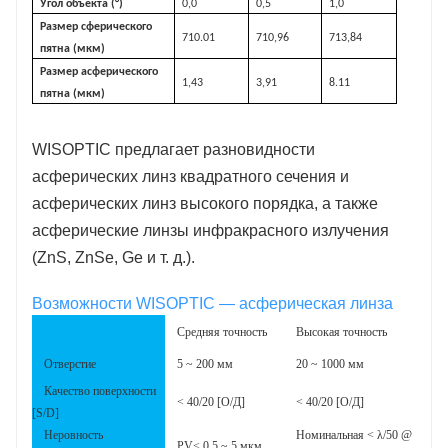
Угол объекта (°)
0,0
0,5
1,0
Размер сферического
710.01
710,96
713,84
пятна (мкм)
Размер асферического
1,43
3,91
8.11
пятна (мкм)
WISOPTIC предлагает разновидности
асферических линз квадратного сечения и
асферических линз высокого порядка, а также
асферические линзы инфракрасного излучения
(ZnS, ZnSe, Ge и т. д.).
Возможности WISOPTIC — асферическая линза
Средняя точность
Высокая точность
Отверстие
5 ~ 200 мм
20 ~ 1000 мм
Качество поверхности
< 40/20 [О/Д]
< 40/20 [О/Д]
[S/D]
Неровность
Номинальная < λ/50 @
PV< 0,5 ~ 5 мкм