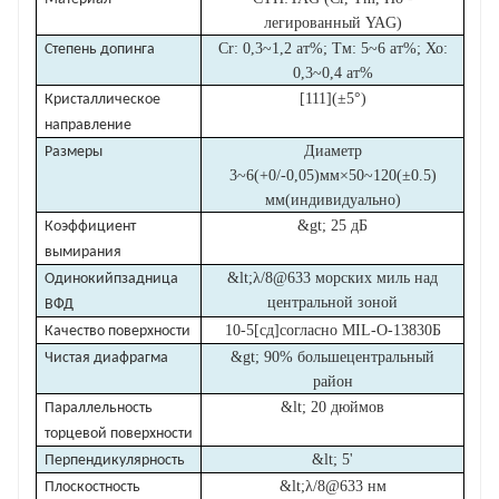
легированный YAG)
Cr: 0,3~1,2 ат%; Тм: 5~6 ат%; Хо:
Степень допинга
0,3~0,4 ат%
[111]
(
±
5°)
Кристаллическое
направление
Диаметр
Размеры
3~6
(
+
0
/-0,05
)
мм
×
50~120
(±0.
5
)
мм
(индивидуально)
&gt; 25 дБ
Коэффициент
вымирания
&lt;
λ
/
8
@633 морских миль над
Одинокий
п
задница
центральной зоной
ВФД
1
0-
5
[сд]
согласно MIL-O-138
3
0
Б
Качество поверхности
&gt; 90% больше
центральный
Чистая диафрагма
район
&lt; 20 дюймов
Параллельность
торцевой поверхности
&lt; 5'
Перпендикулярность
&lt;
λ
/
8
@633 нм
Плоскостность