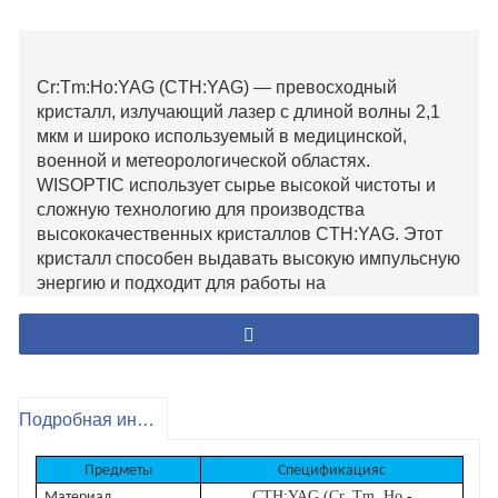
Cr:Tm:Ho:YAG (CTH:YAG) — превосходный
кристалл, излучающий лазер с длиной волны 2,1
мкм и широко используемый в медицинской,
военной и метеорологической областях.
WISOPTIC использует сырье высокой чистоты и
сложную технологию для производства
высококачественных кристаллов CTH:YAG. Этот
кристалл способен выдавать высокую импульсную
энергию и подходит для работы на
повторяющихся частотах. WISOPTIC предлагает
лазерные стержни диаметром от 3 до 6 мм и
длиной от 50 до 120 мм.
Особенности CTH:YAG
-Высокая эффективность наклона, работа при
Подробная информация о продукте
комнатной температуре
-Подходит для ламповой накачки или накачки LD
Предметы
Спецификация
с
-Безопасно для глаз человека
CTH:YAG (Cr, Tm, Ho -
Материал