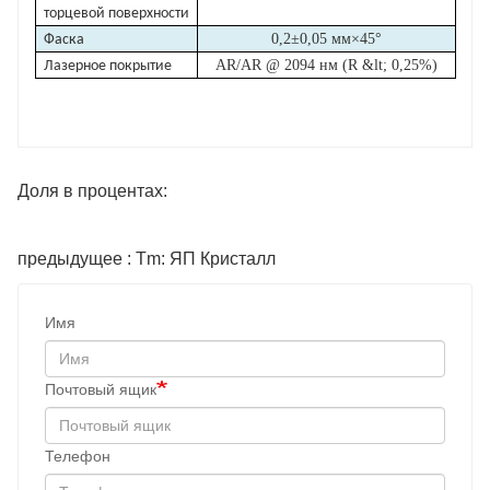
торцевой поверхности
0,2
±
0,05 мм
×
45
°
Фаска
AR/AR @ 2094 нм (R &lt; 0,25%)
Лазерное покрытие
Доля в процентах:
предыдущее : Tm: ЯП Кристалл
Имя
Почтовый ящик
Телефон