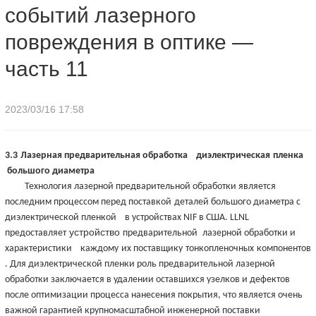
событий лазерного
событий лазерного повреждения в оптике — часть 11
повреждения в оптике —
часть 11
2023/03/16 17:58
3.3
Лазерная предварительная обработка
диэлектрическая
пленка
большого диаметра
Технология лазерной предварительной обработки является
последним процессом перед поставкой
деталей большого диаметра с
диэлектрической пленкой
в устройствах NIF в США. LLNL
устройство
предоставляет
предварительной
лазерной обработки и
характеристики
каждому
их поставщику
тонкопленочных
компонентов
. Для диэлектрической пленки роль предварительной лазерной
обработки заключается в удалении оставшихся узелков и дефектов
после оптимизации процесса нанесения покрытия, что является очень
важной гарантией крупномасштабной инженерной поставки