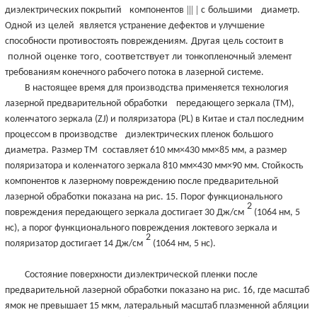
||| |
диэлектрических покрытий
компонентов
с
большими
диаметр.
Одной
из
целей
является устранение дефектов и улучшение
способности противостоять повреждениям.
Другая
цель состоит в
полной оценке того, соответствует
ли
тонкопленочный элемент
требованиям конечного рабочего потока в лазерной системе.
В настоящее время для производства применяется технология
лазерной предварительной обработки
передающего зеркала (TM),
коленчатого зеркала (ZJ) и поляризатора (PL) в Китае и стал последним
процессом в производстве
диэлектрических пленок большого
диаметра.
Размер ТМ
составляет 610 мм×430 мм×85 мм, а размер
поляризатора и коленчатого зеркала 810 мм×430 мм×90 мм. Стойкость
компонентов к лазерному повреждению после предварительной
лазерной обработки показана на рис. 15. Порог функционального
2
повреждения передающего зеркала достигает 30 Дж/см
(1064 нм, 5
нс), а порог функционального повреждения локтевого зеркала и
2
поляризатор достигает 14 Дж/см
(1064 нм, 5 нс).
Состояние поверхности диэлектрической пленки после
предварительной лазерной обработки показано на рис. 16, где масштаб
ямок не превышает 15 мкм, латеральный масштаб плазменной абляции