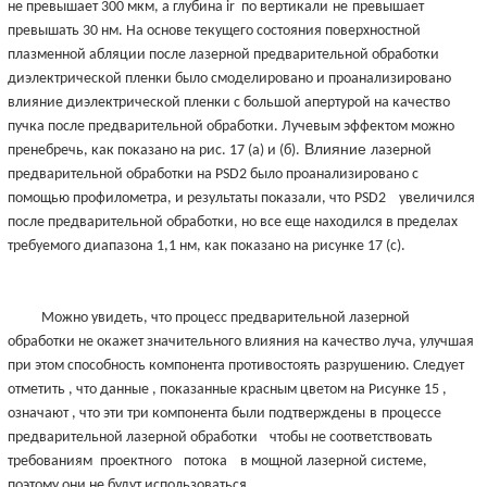
не превышает 300 мкм, а глубина ir по вертикали
не
превышает
превышать 30 нм. На основе текущего состояния поверхностной
плазменной абляции после лазерной предварительной обработки
диэлектрической пленки было смоделировано и проанализировано
влияние диэлектрической пленки с большой апертурой на качество
пучка после предварительной обработки. Лучевым эффектом можно
Влияние
пренебречь, как показано на рис. 17 (а) и (б).
лазерной
предварительной обработки на PSD2 было проанализировано с
помощью профилометра, и результаты показали, что
PSD2
увеличился
после предварительной обработки, но все еще находился в пределах
требуемого диапазона 1,1 нм, как показано на рисунке 17 (c).
Можно увидеть, что процесс предварительной лазерной
обработки не окажет значительного влияния на качество луча, улучшая
при этом способность компонента противостоять разрушению. Следует
отметить , что данные , показанные красным цветом на Рисунке 15 ,
означают , что эти три компонента были подтверждены
в
процессе
предварительной лазерной обработки
чтобы не соответствовать
требованиям
проектного
потока
в мощной лазерной системе,
поэтому они не будут использоваться.